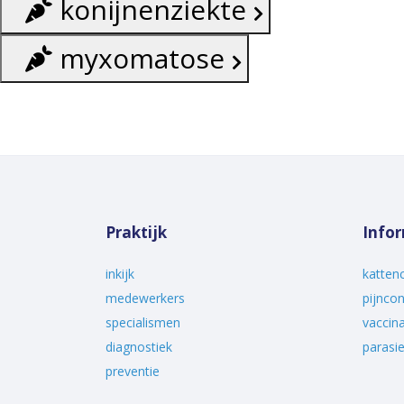
konijnenziekte
myxomatose
Praktijk
Info
inkijk
katten
medewerkers
pijncon
specialismen
vaccina
diagnostiek
parasi
preventie